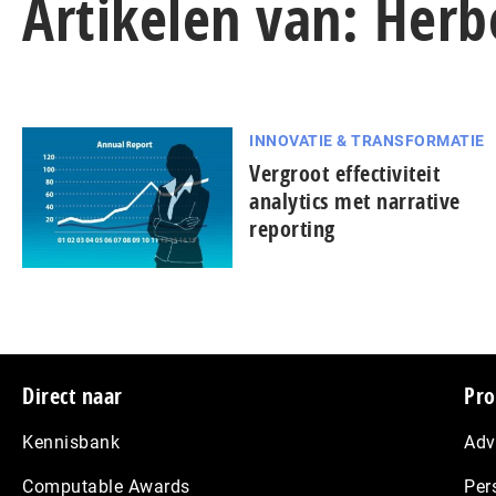
Artikelen van: Her
INNOVATIE & TRANSFORMATIE
Vergroot effectiviteit
analytics met narrative
reporting
Footer
Direct naar
Pro
Kennisbank
Adv
Computable Awards
Per