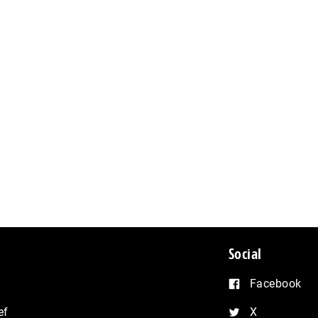
Social
Facebook
ef
X