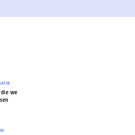
ATIE
 die we
ssen
UR