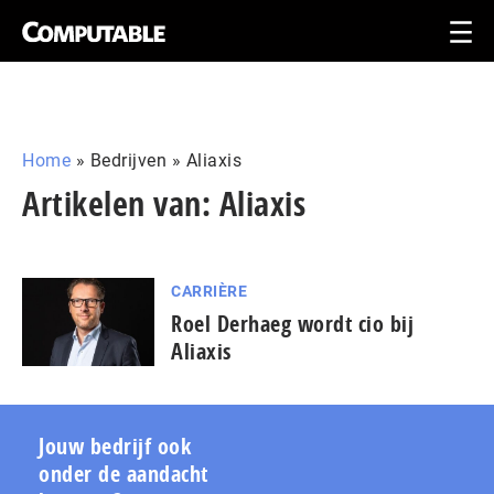
Home
»
Bedrijven
»
Aliaxis
Artikelen van: Aliaxis
CARRIÈRE
Roel Derhaeg wordt cio bij
Aliaxis
Jouw bedrijf ook
onder de aandacht