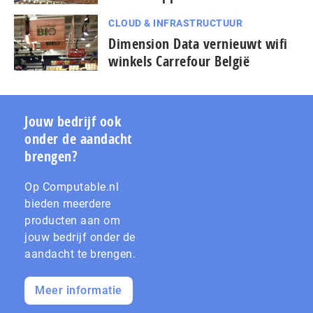
CLOUD & INFRASTRUCTUUR
Dimension Data vernieuwt wifi
winkels Carrefour België
Jouw bedrijf ook
onder de aandacht
brengen?
Op Computable.nl
bieden meerdere
producten aan om
jouw bedrijf onder de
aandacht te brengen.
Meer informatie