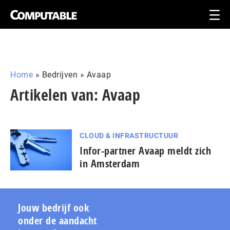
Home
»
Bedrijven
»
Avaap
Artikelen van: Avaap
CLOUD & INFRASTRUCTUUR
Infor-partner Avaap meldt zich
in Amsterdam
Jouw bedrijf ook
onder de aandacht