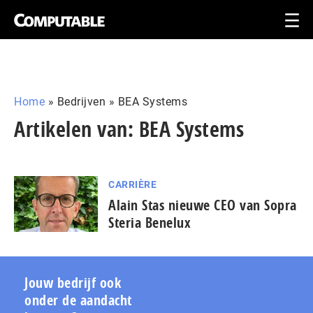
Home
»
Bedrijven
»
BEA Systems
Artikelen van: BEA Systems
CARRIÈRE
Alain Stas nieuwe CEO van Sopra
Steria Benelux
Jouw bedrijf ook
onder de aandacht