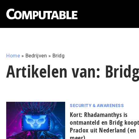
Home
»
Bedrijven
»
Bridg
Artikelen van: Brid
SECURITY & AWARENESS
Kort: Rhadamanthys is
ontmanteld en Bridg koop
Praclox uit Nederland (en
meer)