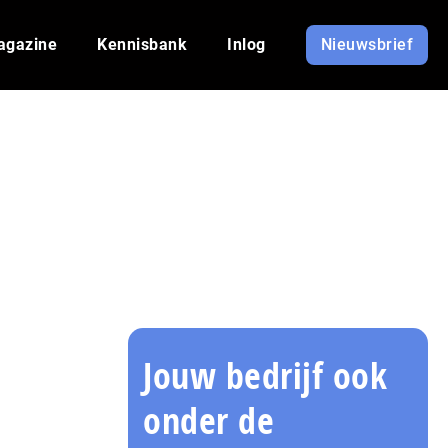
agazine
Kennisbank
Inlog
Nieuwsbrief
Jouw bedrijf ook
onder de