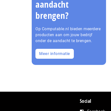
aandacht
brengen?
Op Computable.nl bieden meerdere
producten aan om jouw bedrijf
onder de aandacht te brengen.
Meer informatie
Social