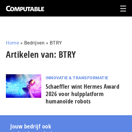
Home
»
Bedrijven
»
BTRY
Artikelen van: BTRY
INNOVATIE & TRANSFORMATIE
Schaeffler wint Hermes Award
2026 voor hulp­plat­form
humanoïde robots
Jouw bedrijf ook