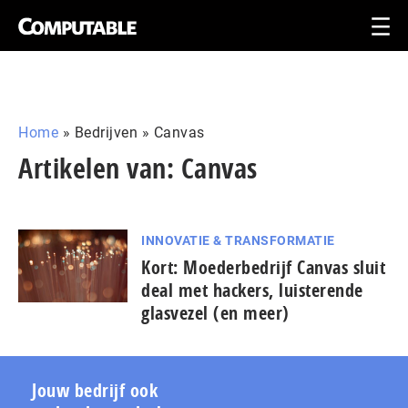
Home
»
Bedrijven
»
Canvas
Artikelen van: Canvas
INNOVATIE & TRANSFORMATIE
Kort: Moe­der­be­drijf Canvas sluit
deal met hackers, luisterende
glasvezel (en meer)
Jouw bedrijf ook