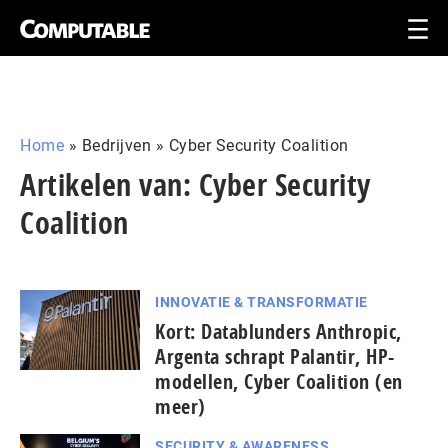
Home
»
Bedrijven
»
Cyber Security Coalition
Artikelen van: Cyber Security
Coalition
INNOVATIE & TRANSFORMATIE
Kort: Da­ta­blun­ders Anthropic,
Argenta schrapt Palantir, HP-
modellen, Cyber Coalition (en
meer)
SECURITY & AWARENESS