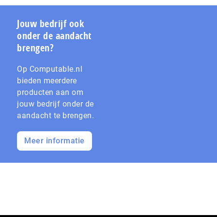
Jouw bedrijf ook
onder de aandacht
brengen?
Op Computable.nl
bieden meerdere
producten aan om
jouw bedrijf onder de
aandacht te brengen.
Meer informatie