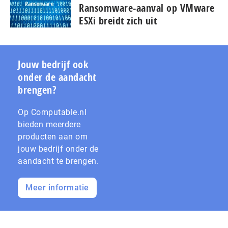
Ransomware-aanval op VMware
ESXi breidt zich uit
Jouw bedrijf ook
onder de aandacht
brengen?
Op Computable.nl
bieden meerdere
producten aan om
jouw bedrijf onder de
aandacht te brengen.
Meer informatie