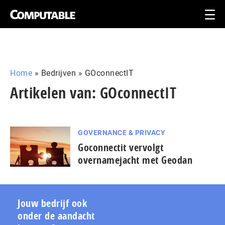
Home
»
Bedrijven
»
GOconnectIT
Artikelen van: GOconnectIT
GOVERNANCE & PRIVACY
Goconnectit vervolgt
overnamejacht met Geodan
Jouw bedrijf ook
onder de aandacht