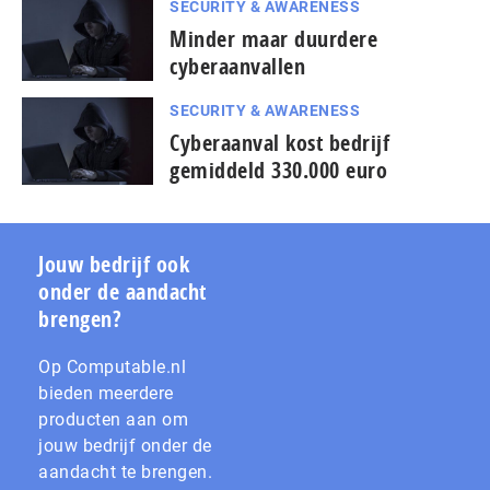
SECURITY & AWARENESS
Minder maar duurdere
cyberaanvallen
SECURITY & AWARENESS
Cyberaanval kost bedrijf
gemiddeld 330.000 euro
Jouw bedrijf ook
onder de aandacht
brengen?
Op Computable.nl
bieden meerdere
producten aan om
jouw bedrijf onder de
aandacht te brengen.