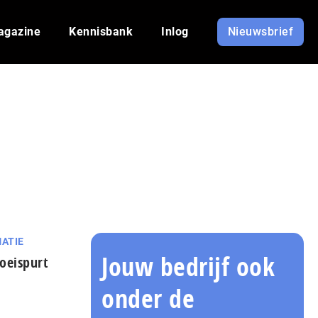
agazine
Kennisbank
Inlog
Nieuwsbrief
ATIE
Jouw bedrijf ook
oeispurt
onder de