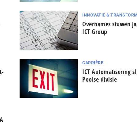
INNOVATIE & TRANSFORM
n
Overnames stuwen jaa
ICT Group
CARRIÈRE
t-
ICT Automatisering sl
Poolse divisie
MA