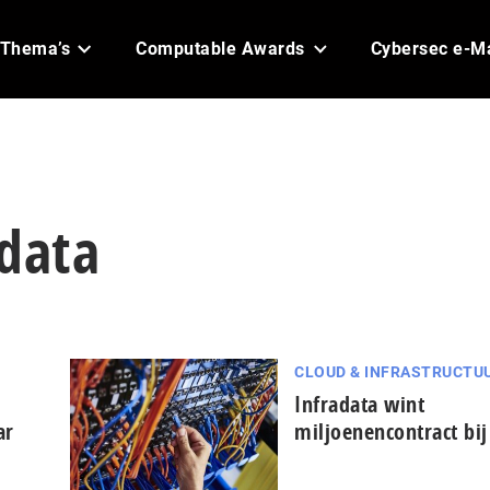
Thema’s
Computable Awards
Cybersec e-M
adata
CLOUD & INFRASTRUCTU
Infradata wint
ar
miljoenencontract bij