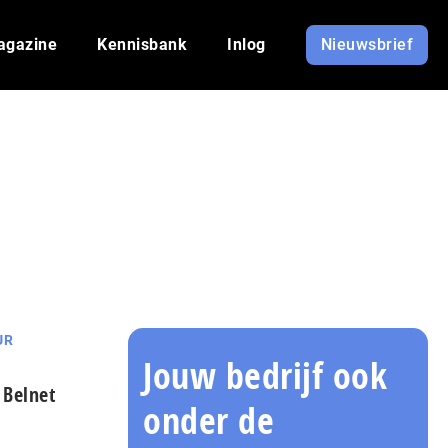
agazine
Kennisbank
Inlog
Nieuwsbrief
UR
Jouw bedrijf ook
 Belnet
onder de