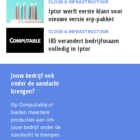
CLOUD & INFRASTRUCTUUR
Iptor werft eerste klant voor
nieuwe versie erp-pakket
CLOUD & INFRASTRUCTUUR
IBS verandert bedrijfsnaam
volledig in Iptor
Jouw bedrijf ook
onder de aandacht
brengen?
Op Computable.nl
bieden meerdere
producten aan om
jouw bedrijf onder de
aandacht te brengen.