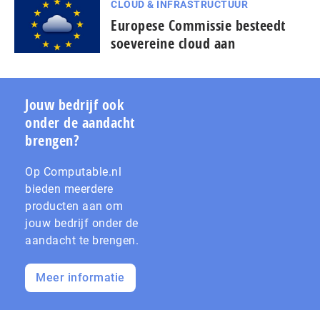
CLOUD & INFRASTRUCTUUR
Europese Commissie besteedt
soevereine cloud aan
Jouw bedrijf ook
onder de aandacht
brengen?
Op Computable.nl
bieden meerdere
producten aan om
jouw bedrijf onder de
aandacht te brengen.
Meer informatie