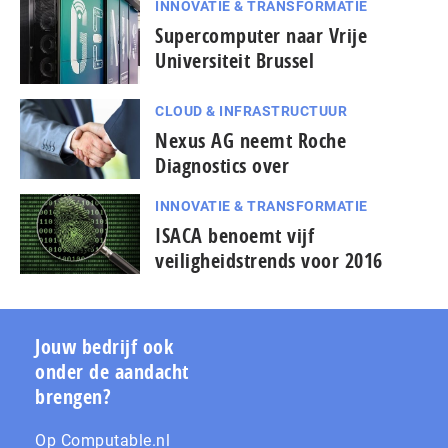
INNOVATIE & TRANSFORMATIE
Supercomputer naar Vrije
Universiteit Brussel
CLOUD & INFRASTRUCTUUR
Nexus AG neemt Roche
Diagnostics over
INNOVATIE & TRANSFORMATIE
ISACA benoemt vijf
veiligheidstrends voor 2016
Jouw bedrijf ook
onder de aandacht
brengen?
Op Computable.nl