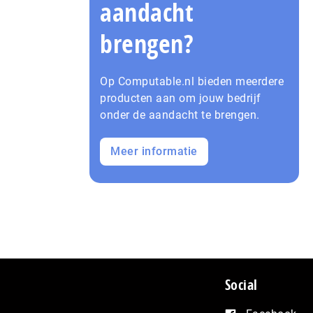
aandacht
brengen?
Op Computable.nl bieden meerdere
producten aan om jouw bedrijf
onder de aandacht te brengen.
Meer informatie
Social