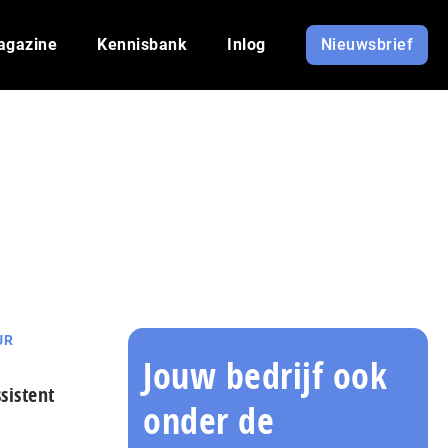
agazine
Kennisbank
Inlog
Nieuwsbrief
UR
Jouw bedrijf ook
sistent
onder de