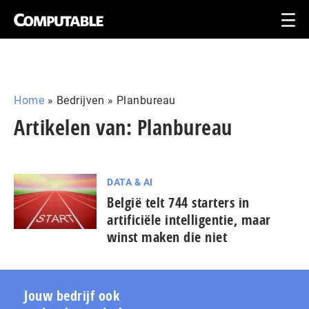
Home
»
Bedrijven
»
Planbureau
Artikelen van: Planbureau
DATA & AI
België telt 744 starters in
artificiële intelligentie, maar
winst maken die niet
Jouw bedrijf ook