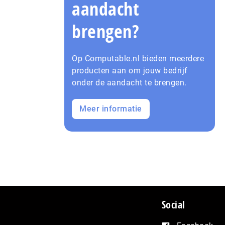
aandacht
brengen?
Op Computable.nl bieden meerdere
producten aan om jouw bedrijf
onder de aandacht te brengen.
Meer informatie
Social