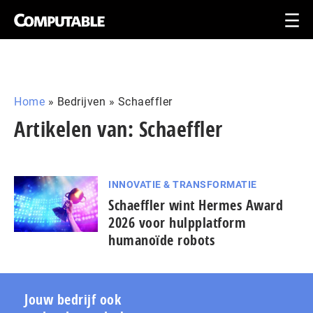
Home
»
Bedrijven
»
Schaeffler
Artikelen van: Schaeffler
INNOVATIE & TRANSFORMATIE
Schaeffler wint Hermes Award
2026 voor hulp­plat­form
humanoïde robots
Jouw bedrijf ook