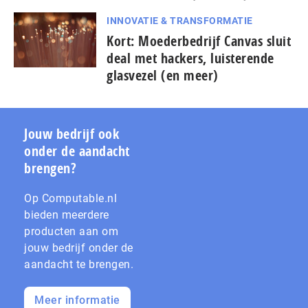
INNOVATIE & TRANSFORMATIE
Kort: Moe­der­be­drijf Canvas sluit
deal met hackers, luisterende
glasvezel (en meer)
Jouw bedrijf ook
onder de aandacht
brengen?
Op Computable.nl
bieden meerdere
producten aan om
jouw bedrijf onder de
aandacht te brengen.
Meer informatie