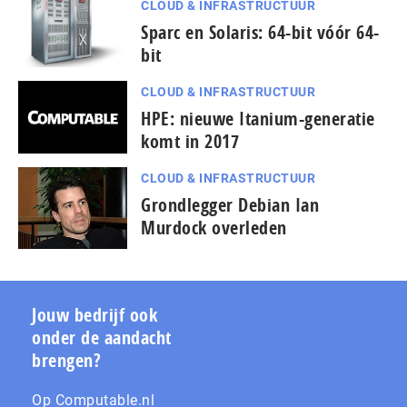
CLOUD & INFRASTRUCTUUR
Sparc en Solaris: 64-bit vóór 64-
bit
CLOUD & INFRASTRUCTUUR
HPE: nieuwe Itanium-generatie
komt in 2017
CLOUD & INFRASTRUCTUUR
Grondlegger Debian Ian
Murdock overleden
Jouw bedrijf ook
onder de aandacht
brengen?
Op Computable.nl