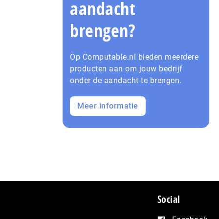
aandacht
brengen?
Op Computable.nl bieden meerdere
producten aan om jouw bedrijf
onder de aandacht te brengen.
Meer informatie
Social