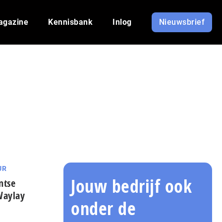
agazine
Kennisbank
Inlog
Nieuwsbrief
UR
Jouw bedrijf ook
ntse
Waylay
onder de