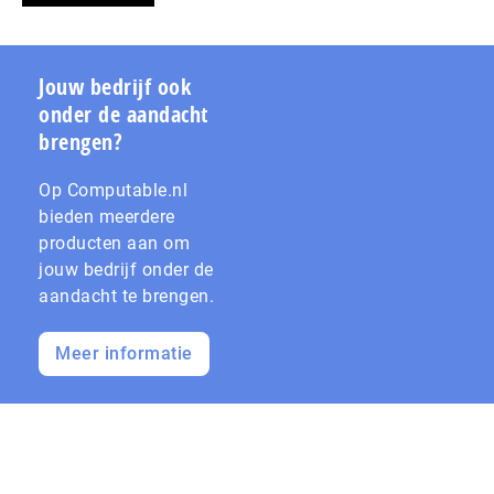
Jouw bedrijf ook
onder de aandacht
brengen?
Op Computable.nl
bieden meerdere
producten aan om
jouw bedrijf onder de
aandacht te brengen.
Meer informatie