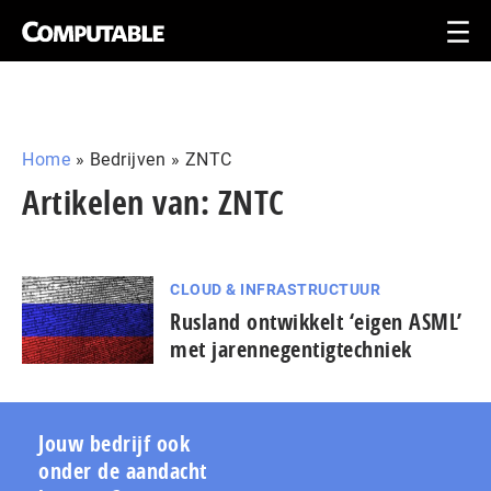
Home
»
Bedrijven
»
ZNTC
Artikelen van: ZNTC
CLOUD & INFRASTRUCTUUR
Rusland ontwikkelt ‘eigen ASML’
met jarennegentigtechniek
Jouw bedrijf ook
onder de aandacht