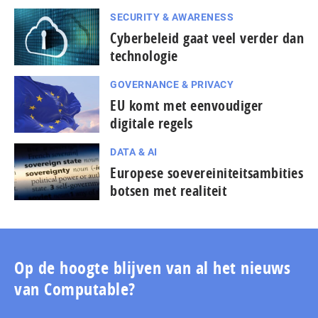
SECURITY & AWARENESS
Cyberbeleid gaat veel verder dan
technologie
GOVERNANCE & PRIVACY
EU komt met eenvoudiger
digitale regels
DATA & AI
Europese soevereiniteitsambities
botsen met realiteit
Op de hoogte blijven van al het nieuws
van Computable?