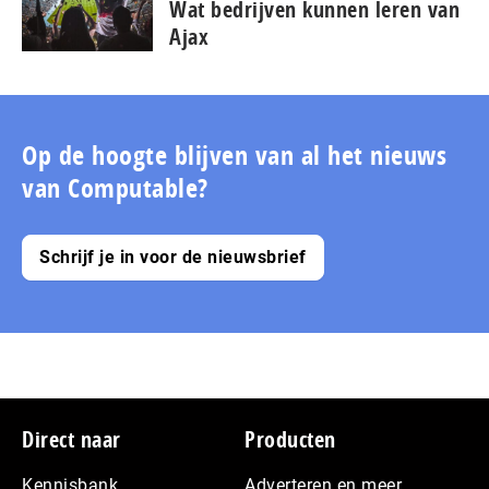
Wat bedrijven kunnen leren van
Ajax
Op de hoogte blijven van al het nieuws
van Computable?
Schrijf je in voor de nieuwsbrief
Footer
Direct naar
Producten
Kennisbank
Adverteren en meer…