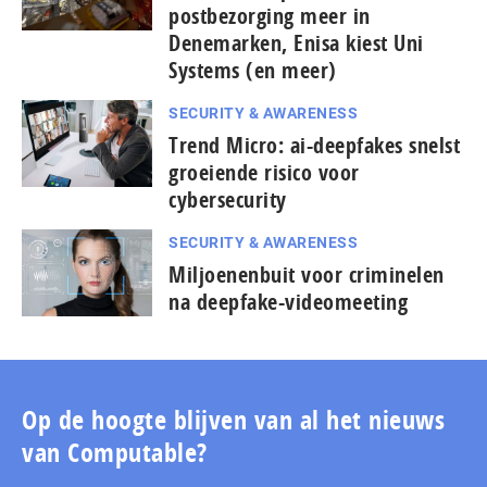
postbezorging meer in
Denemarken, Enisa kiest Uni
Systems (en meer)
SECURITY & AWARENESS
Trend Micro: ai-deepfakes snelst
groeiende risico voor
cybersecurity
SECURITY & AWARENESS
Miljoenenbuit voor criminelen
na deepfake-videomeeting
Op de hoogte blijven van al het nieuws
van Computable?