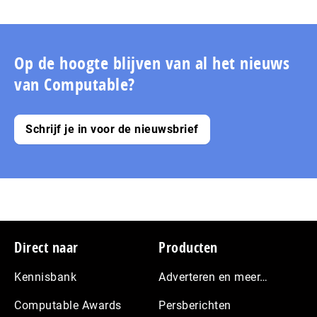
Op de hoogte blijven van al het nieuws
van Computable?
Schrijf je in voor de nieuwsbrief
Footer
Direct naar
Producten
Kennisbank
Adverteren en meer…
Computable Awards
Persberichten