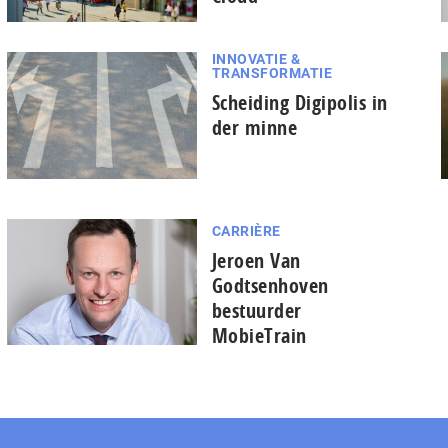
INNOVATIE &
TRANSFORMATIE
Scheiding Digipolis in
der minne
CARRIÈRE
Jeroen Van
Godtsenhoven
bestuurder
MobieTrain