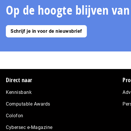
Op de hoogte blijven va
Schrijf je in voor de nieuwsbrief
Footer
Direct naar
Pro
Kennisbank
Adv
Computable Awards
Per
Colofon
Cybersec e-Magazine