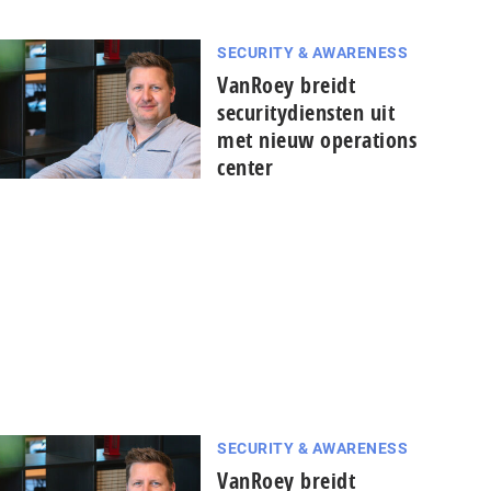
SECURITY & AWARENESS
VanRoey breidt
securitydiensten uit
met nieuw operations
center
SECURITY & AWARENESS
VanRoey breidt