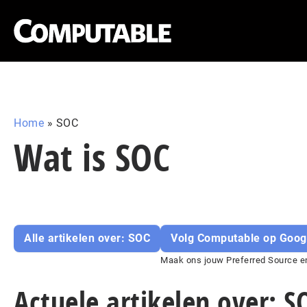
Home
»
SOC
Wat is SOC
Alle artikelen over: SOC
Volg Computable op Goog
Maak ons jouw Preferred Source en
Actuele artikelen over: S