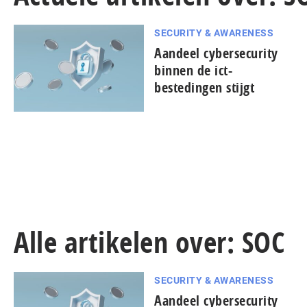
SECURITY & AWARENESS
Aandeel cy­ber­se­cu­ri­ty
binnen de ict-
bestedingen stijgt
Alle artikelen over: SOC
SECURITY & AWARENESS
Aandeel cy­ber­se­cu­ri­ty