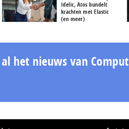
Idelic, Atos bundelt
krachten met Elastic
(en meer)
n al het nieuws van Comput