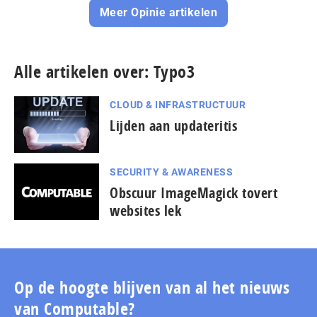
Meer Opinie artikelen
Alle artikelen over: Typo3
CLOUD & INFRASTRUCTUUR
Lijden aan updateritis
SECURITY & AWARENESS
Obscuur ImageMagick tovert
websites lek
Op de hoogte blijven van al het nieuws
van Computable?