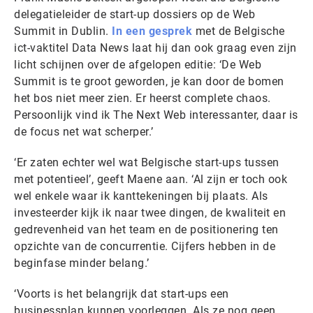
delegatieleider de start-up dossiers op de Web
Summit in Dublin.
In een gesprek
met de Belgische
ict-vaktitel Data News laat hij dan ook graag even zijn
licht schijnen over de afgelopen editie: ‘De Web
Summit is te groot geworden, je kan door de bomen
het bos niet meer zien. Er heerst complete chaos.
Persoonlijk vind ik The Next Web interessanter, daar is
de focus net wat scherper.’
‘Er zaten echter wel wat Belgische start-ups tussen
met potentieel’, geeft Maene aan. ‘Al zijn er toch ook
wel enkele waar ik kanttekeningen bij plaats. Als
investeerder kijk ik naar twee dingen, de kwaliteit en
gedrevenheid van het team en de positionering ten
opzichte van de concurrentie. Cijfers hebben in de
beginfase minder belang.’
‘Voorts is het belangrijk dat start-ups een
businessplan kunnen voorleggen. Als ze nog geen