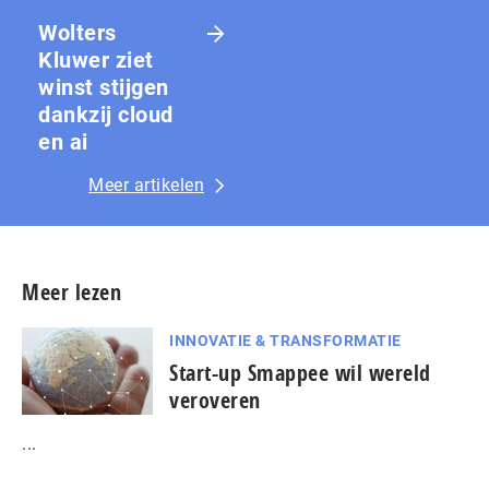
Wolters
Kluwer ziet
winst stijgen
dankzij cloud
en ai
Meer artikelen
Meer lezen
INNOVATIE & TRANSFORMATIE
Start-up Smappee wil wereld
veroveren
...