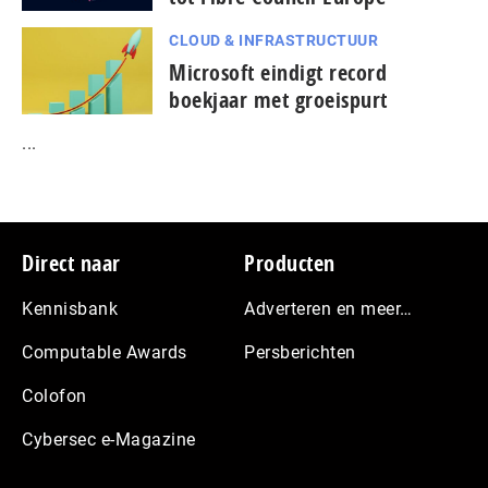
CLOUD & INFRASTRUCTUUR
Microsoft eindigt record
boekjaar met groeispurt
...
Footer
Direct naar
Producten
Kennisbank
Adverteren en meer…
Computable Awards
Persberichten
Colofon
Cybersec e-Magazine