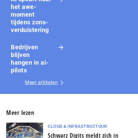
het awe-
moment
tijdens zons­
ver­duis­te­ring
Bedrijven
blijven
hangen in ai-
pilots
Meer artikelen
Meer lezen
CLOUD & INFRASTRUCTUUR
Schwarz Digits meldt zich in