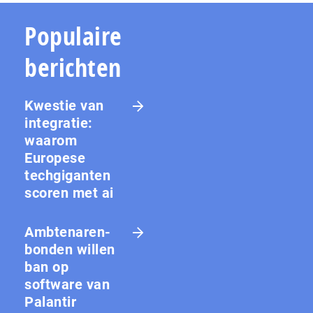
Populaire
berichten
Kwestie van
integratie:
waarom
Europese
techgiganten
scoren met ai
Amb­te­na­ren­
bon­den willen
ban op
software van
Palantir