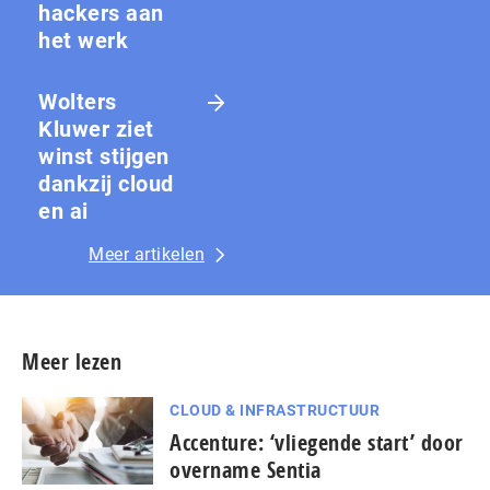
hackers aan
het werk
Wolters
Kluwer ziet
winst stijgen
dankzij cloud
en ai
Meer artikelen
Meer lezen
CLOUD & INFRASTRUCTUUR
Accenture: ‘vliegende start’ door
overname Sentia