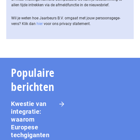
allen tijde intrekken via de af­meld­func­tie in de nieuwsbrief.
Wil je weten hoe Jaarbeurs B.V. omgaat met jouw per­soons­ge­ge­
vens? Klik dan
hier
voor ons privacy statement.
Populaire
berichten
Kwestie van
integratie:
waarom
Europese
techgiganten