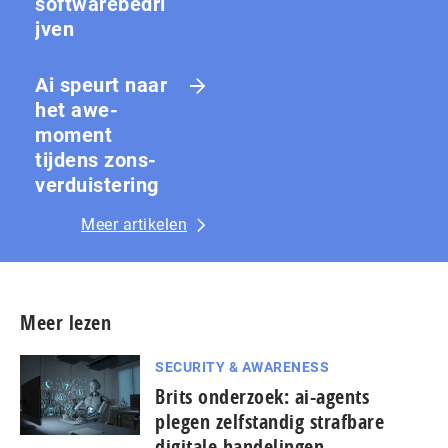
softwarebedri
jven
Ai speurt naar
het awe-
moment
tijdens zons­
ver­duis­te­ring
Meer artikelen
Meer lezen
SECURITY & AWARENESS
Brits onderzoek: ai-agents
plegen zelfstandig strafbare
digitale handelingen