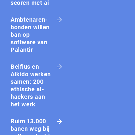
scoren met ai
Amb­te­na­ren­
bon­den willen
ban op
software van
Palantir
Belfius en
Aikido werken
samen: 200
ethische ai-
hackers aan
het werk
Ruim 13.000
banen weg bij