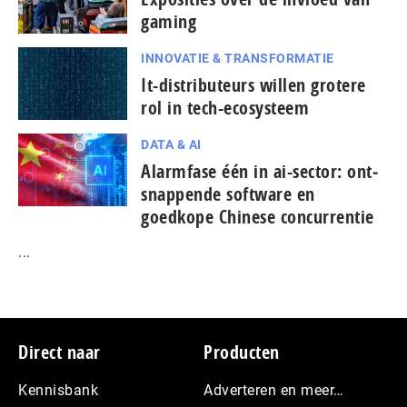
gaming
INNOVATIE & TRANSFORMATIE
It-dis­tri­bu­teurs willen grotere
rol in tech-ecosysteem
DATA & AI
Alarmfase één in ai-sector: ont­
snap­pen­de software en
goedkope Chinese con­cur­ren­tie
...
Footer
Direct naar
Producten
Kennisbank
Adverteren en meer…