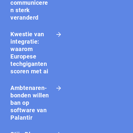
communicere
n sterk
veranderd
Kwestie van
integratie:
waarom
Europese
techgiganten
scoren met ai
Amb­te­na­ren­
bon­den willen
ban op
software van
Palantir