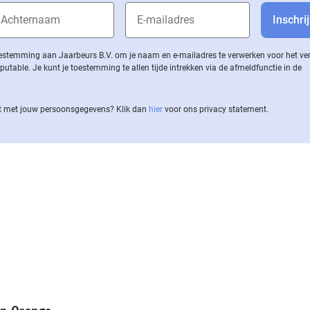
 toestemming aan Jaarbeurs B.V. om je naam en e-mailadres te verwerken voor het v
ble. Je kunt je toestemming te allen tijde intrekken via de af­meld­func­tie in de
 met jouw per­soons­ge­ge­vens? Klik dan
hier
voor ons privacy statement.