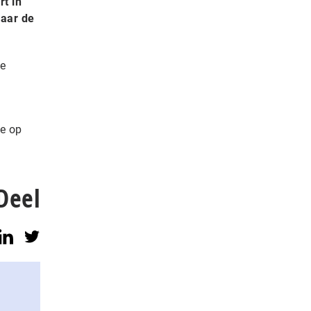
t in
naar de
ke
ie op
Deel