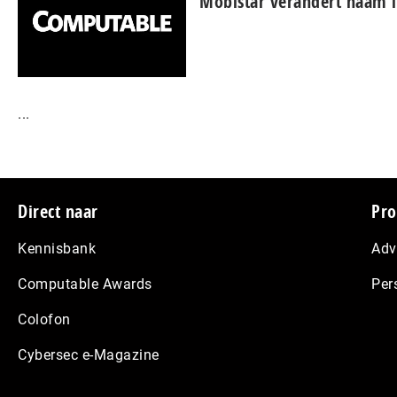
Mobistar verandert naam 
...
Footer
Direct naar
Pro
Kennisbank
Adv
Computable Awards
Per
Colofon
Cybersec e-Magazine