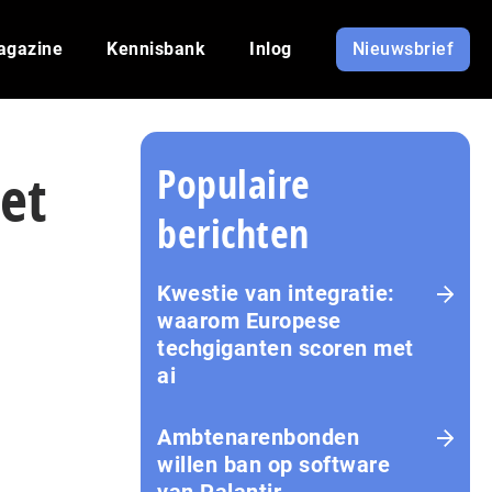
agazine
Kennisbank
Inlog
Nieuwsbrief
Populaire
et
berichten
Kwestie van integratie:
waarom Europese
techgiganten scoren met
ai
Amb­te­na­ren­bon­den
willen ban op software