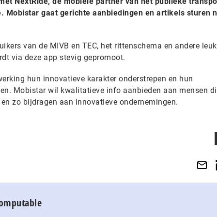
t NextRide, de mobiele partner van het publieke transpor
. Mobistar gaat gerichte aanbiedingen en artikels sturen 
uikers van de MIVB en TEC, het rittenschema en andere leu
rdt via deze app stevig gepromoot.
erking hun innovatieve karakter onderstrepen en hun
onen. Mobistar wil kwalitatieve info aanbieden aan mensen d
 en zo bijdragen aan innovatieve ondernemingen.
Computable