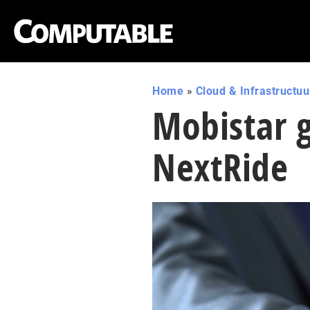
Home
»
Cloud & Infrastructuu
Mobistar 
NextRide