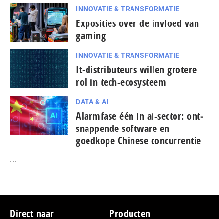
INNOVATIE & TRANSFORMATIE
Exposities over de invloed van
gaming
INNOVATIE & TRANSFORMATIE
It-dis­tri­bu­teurs willen grotere
rol in tech-ecosysteem
DATA & AI
Alarmfase één in ai-sector: ont­
snap­pen­de software en
goedkope Chinese con­cur­ren­tie
...
Footer
Direct naar
Producten