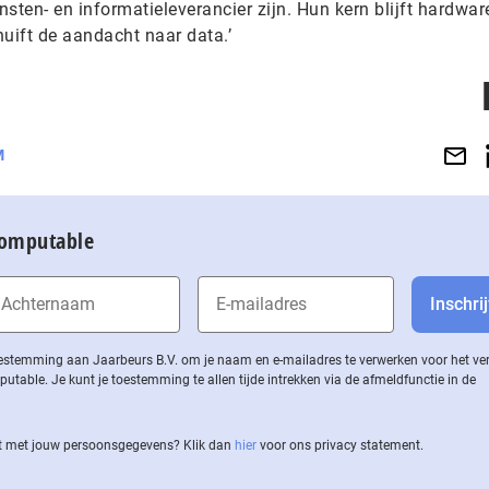
sten- en informatieleverancier zijn. Hun kern blijft hardwar
uift de aandacht naar data.’
M
Computable
 toestemming aan Jaarbeurs B.V. om je naam en e-mailadres te verwerken voor het v
ble. Je kunt je toestemming te allen tijde intrekken via de af­meld­func­tie in de
 met jouw per­soons­ge­ge­vens? Klik dan
hier
voor ons privacy statement.