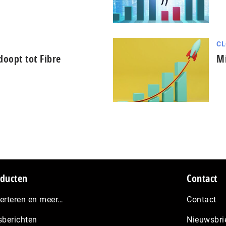
CL
oopt tot Fibre
Mi
ducten
Contact
erteren en meer…
Contact
sberichten
Nieuwsbri