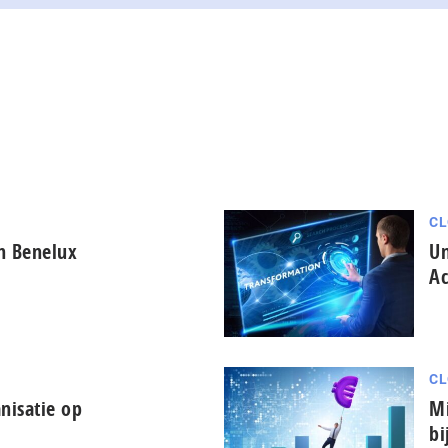
CL
in Benelux
Un
Ac
CL
nisatie op
Mi
bi