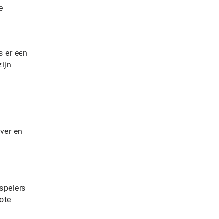
e
s er een
zijn
ver en
spelers
ote
.