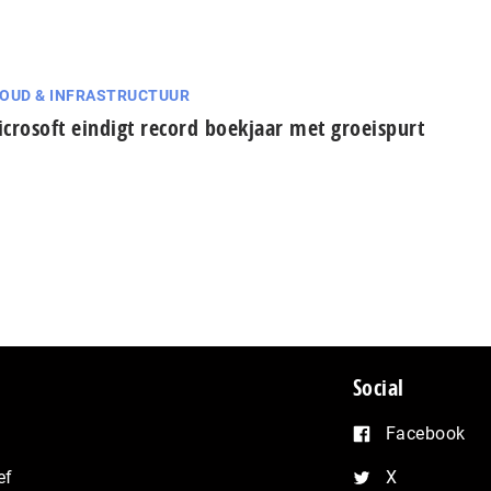
OUD & INFRASTRUCTUUR
crosoft eindigt record boekjaar met groeispurt
Social
Facebook
ef
X