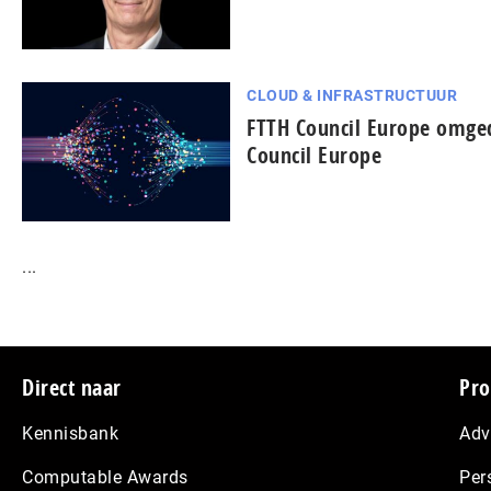
CLOUD & INFRASTRUCTUUR
FTTH Council Europe omged
Council Europe
...
Footer
Direct naar
Pro
Kennisbank
Adv
Computable Awards
Per