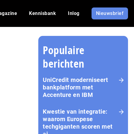
agazine
Kennisbank
Inlog
Nieuwsbrief
Populaire
berichten
UniCredit moderniseert
bankplatform met
Accenture en IBM
Kwestie van integratie:
waarom Europese
techgiganten scoren met