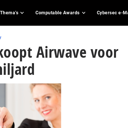
Thema’s
Computable Awards
Cybersec e-M
r
koopt Airwave voor
iljard