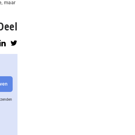
e, maar
Deel
erzenden