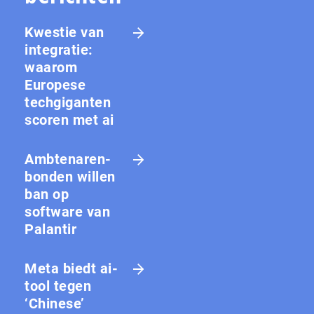
Kwestie van
integratie:
waarom
Europese
techgiganten
scoren met ai
Amb­te­na­ren­
bon­den willen
ban op
software van
Palantir
Meta biedt ai-
tool tegen
‘Chinese’