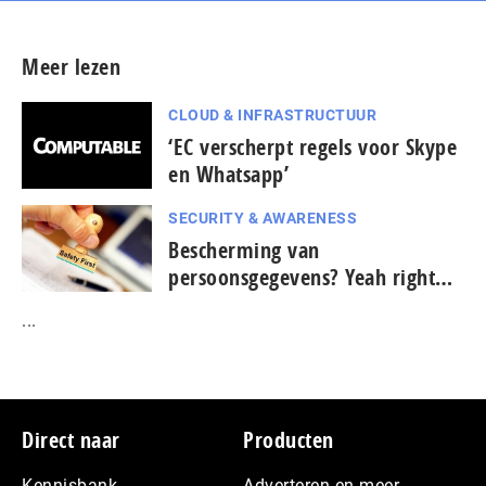
Meer lezen
CLOUD & INFRASTRUCTUUR
‘EC verscherpt regels voor Skype
en Whatsapp’
SECURITY & AWARENESS
Bescherming van
persoonsgegevens? Yeah right…
...
Footer
Direct naar
Producten
Kennisbank
Adverteren en meer…