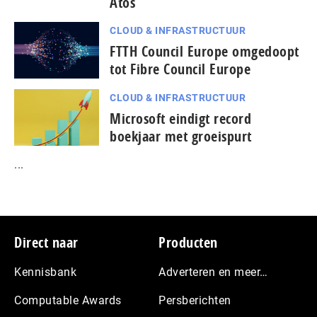
Atos
CLOUD & INFRASTRUCTUUR
FTTH Council Europe omgedoopt
tot Fibre Council Europe
CLOUD & INFRASTRUCTUUR
Microsoft eindigt record
boekjaar met groeispurt
...
Footer
Direct naar
Producten
Kennisbank
Adverteren en meer…
Computable Awards
Persberichten