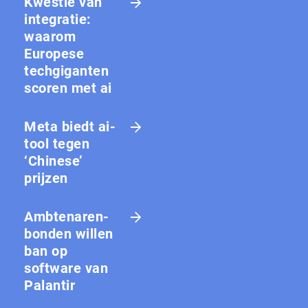
Kwestie van
integratie:
waarom
Europese
techgiganten
scoren met ai
Meta biedt ai-
tool tegen
‘Chinese’
prijzen
Amb­te­na­ren­
bon­den willen
ban op
software van
Palantir