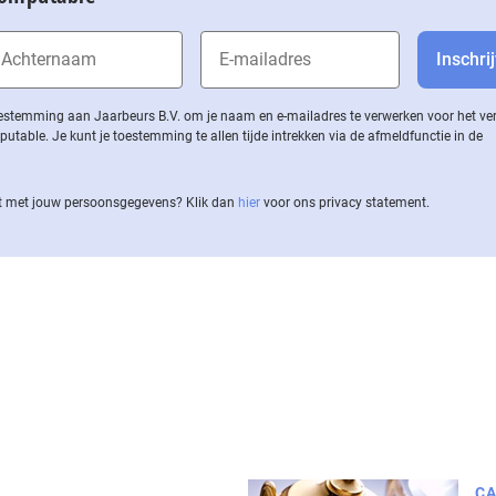
 toestemming aan Jaarbeurs B.V. om je naam en e-mailadres te verwerken voor het v
ble. Je kunt je toestemming te allen tijde intrekken via de af­meld­func­tie in de
 met jouw per­soons­ge­ge­vens? Klik dan
hier
voor ons privacy statement.
CA