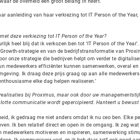
 waar de overheid een groot belang in heeft.
r aanleiding van haar verkiezing tot IT Person of the Year, 
 met deze verkiezing tot IT Person of the Year?
ijk heel blij dat ik verkozen ben tot ‘IT Person of the Year’.
 Growth-strategie en van de bedrijfstransformatie van Proxi
or onze strategie die bedrijven helpt om verder te digitalise
hun medewerkers efficiënter kunnen samenwerken, overal en a
 omgeving. Ik draag deze prijs graag op aan alle medewerkers
enthousiasme elke dag helpen realiseren.’
 realisaties bij Proximus, maar ook door uw managementstijl,
 vlotte communicatie wordt gepercipieerd. Hanteert u bewust
kheid, ik gedraag me niet anders omdat ik nu ceo ben. Elke p
even. Ik ben relatief direct en open in de omgang. Ik zeg wat
ijn medewerkers motiveren en inspireren, samenwerking stimu
doen. Ik communiceer veel, en ik heb daar zelf ook nood aan