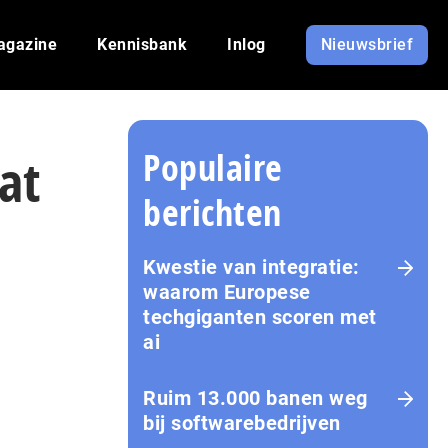
agazine
Kennisbank
Inlog
Nieuwsbrief
Populaire
at
berichten
Kwestie van integratie:
waarom Europese
techgiganten scoren met
ai
Ruim 13.000 banen weg
bij softwarebedrijven