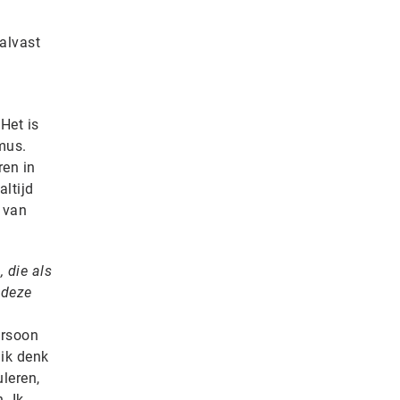
alvast
 Het is
mus.
ren in
ltijd
 van
 die als
 deze
ersoon
 ik denk
leren,
. Ik