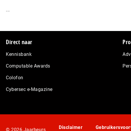
...
Footer
Direct naar
Pro
Kennisbank
Adv
Computable Awards
Per
Colofon
Cybersec e-Magazine
Disclaimer
Gebruikersvoo
© 2026 Jaarbeurs