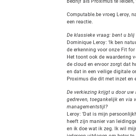
bedrijf als Proximus te leiden,
Computable.be vroeg Leroy, naa
een reactie.
De klassieke vraag: bent u blij
Dominique Leroy: ‘Ik ben natuurl
de erkenning voor onze Fit for
Het toont ook de waardering vo
de cloud en ervoor zorgt dat 
en dat in een veilige digitale
Proximus die dit met inzet en 
De verkiezing krijgt u door uw
gedreven, toegankelijk en via
managementstijl?
Leroy: ‘Dat is mijn persoonlij
heeft zijn manier van leidingg
en ik doe wat ik zeg. Ik wil m
iedereen uitdagen om beter te 