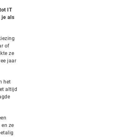
ot IT
 je als
kiezing
ar of
kte ze
ee jaar
n het
t altijd
aagde
een
 en ze
etalig