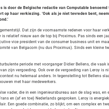
 is door de Belgische redactie van Computable benoemd t
rt op haar verkiezing. ‘Ook als je niet tevreden bent, neem
ond.’
gementstijl. Dat zijn de voornaamste redenen voor haar ver
y is relatief nieuw aan de top bij Proximus. Pas sinds een ja
utive vice president van de consumer business unit en maa
omité van Belgacom (nu dus Proximus). Sinds een kleine tw
turbulente periode met voorganger Didier Bellens, die vaak i
an zijn vergoeding. Ook over de vergoeding van Leroy is nie
e context nu helemaal anders. In tegenstelling tot Bellens sl
 bouwen met haar medewerkers.
lse vader, die in een ingenieursbureau aan de slag was, en 
ans en (af en toe) Nederlands gesproken. Leroy is energiek
air. Een goede combinatie, zo blijkt, om een complex en twe