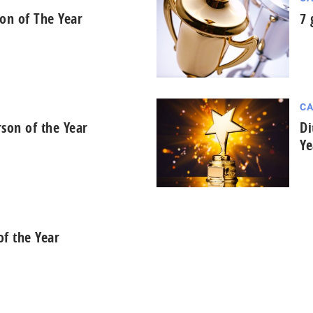
on of The Year
7 
CA
son of the Year
Di
Ye
of the Year