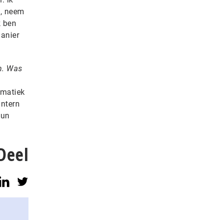
t, neem
k ben
anier
m. Was
ematiek
intern
hun
Deel