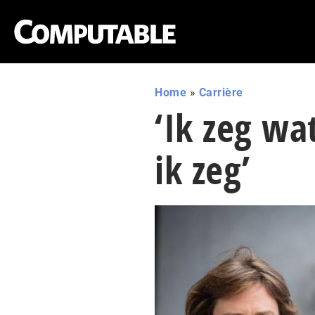
Home
»
Carrière
‘Ik zeg wa
ik zeg’