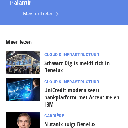
Palantir
Meer artikelen
Meer lezen
CLOUD & INFRASTRUCTUUR
Schwarz Digits meldt zich in
Benelux
CLOUD & INFRASTRUCTUUR
UniCredit moderniseert
bankplatform met Accenture en
IBM
CARRIÈRE
Nutanix tuigt Benelux-