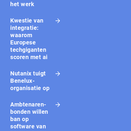
het werk
Kwestie van
integratie:
waarom
Europese
techgiganten
scoren met ai
Nutanix tuigt
Benelux-
organisatie op
Amb­te­na­ren­
bon­den willen
ban op
software van