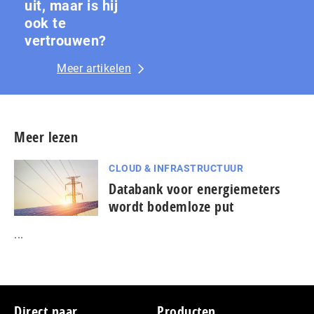
uit, maar is hij
ook te
vertrouwen?
Meer artikelen
Meer lezen
CLOUD & INFRASTRUCTUUR
Databank voor energiemeters
wordt bodemloze put
...
Footer
Direct naar
Producten