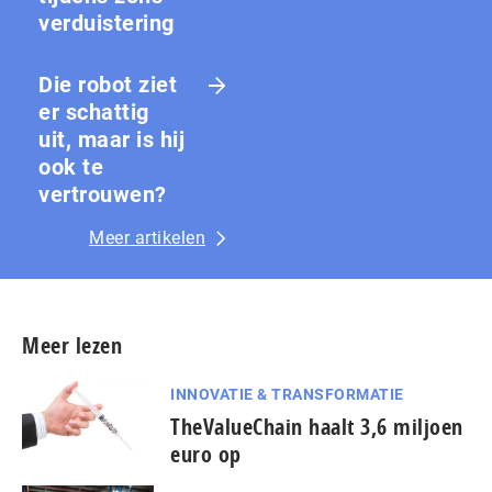
ver­duis­te­ring
Die robot ziet
er schattig
uit, maar is hij
ook te
vertrouwen?
Meer artikelen
Meer lezen
INNOVATIE & TRANSFORMATIE
TheValueChain haalt 3,6 miljoen
euro op