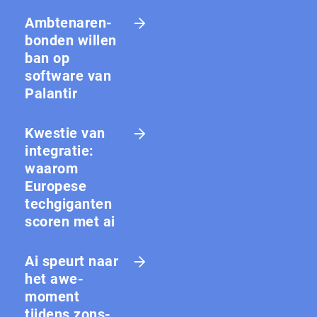
Amb­te­na­ren­
bon­den willen
ban op
software van
Palantir
Kwestie van
integratie:
waarom
Europese
techgiganten
scoren met ai
Ai speurt naar
het awe-
moment
tijdens zons­